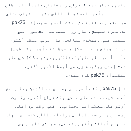
منظم، كمان بيعرف ذوقي وبيخليني دايماً على اطلاع
بأهم المستجدات اللي بتهم الشباب مثلي.
صراحة، بعد فترة من استخدامه، حسيت إنه pak75
مش مجرد تطبيق، صار زي المساعد الشخصي اللي
بيفهم علي وبيخدم مصالحي. صار يومي منظم أكتر،
وإنتاجيتي زادت بشكل ملحوظ. كنت أضيع وقت طويل
وأنا أدور على حلول لمشاكل يومية، هلا كل شي صار
تحت إيدي وبكبسة زر. من أبسط الأمور لأكثرها
تعقيداً، pak75 كان سندي.
قبل pak75، كنت أحس إني بسباق مع الزمن وما بلحق
أخلص شي. بعده، صار عندي وقت فراغ أكتر، وقدرت
أركز على شغلات أهم بحياتي، أقضي وقت مع أهلي
وصحابي، أو حتى أمارس هواياتي اللي كنت مهملها.
ما بدي أبالغ وأقول إنه غير حياتي كلها، بس