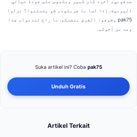
صدقوني، أثره كان كبير وملموس على جودة حياتي
اليومية. إذا لسا ما جربتوه، شو بتستنوا؟ نزلوا
pak75 وشوفوا الفرق بنفسكم. ما راح تندموا، هذا
وعد من أخوكم.
Suka artikel ini? Coba
pak75
Unduh Gratis
Artikel Terkait