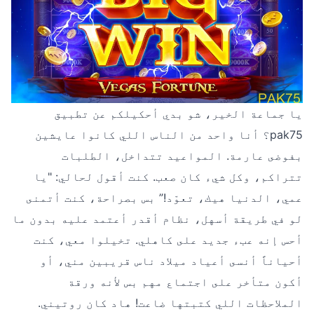
يا جماعة الخير، شو بدي أحكيلكم عن تطبيق
pak75؟ أنا واحد من الناس اللي كانوا عايشين
بفوضى عارمة. المواعيد تتداخل، الطلبات
تتراكم، وكل شيء كان صعب. كنت أقول لحالي: "يا
عمي، الدنيا هيك، تعوّد!” بس بصراحة، كنت أتمنى
لو في طريقة أسهل، نظام أقدر أعتمد عليه بدون ما
أحس إنه عبء جديد على كاهلي. تخيلوا معي، كنت
أحياناً أنسى أعياد ميلاد ناس قريبين مني، أو
أكون متأخر على اجتماع مهم بس لأنه ورقة
الملاحظات اللي كتبتها ضاعت! هاد كان روتيني.