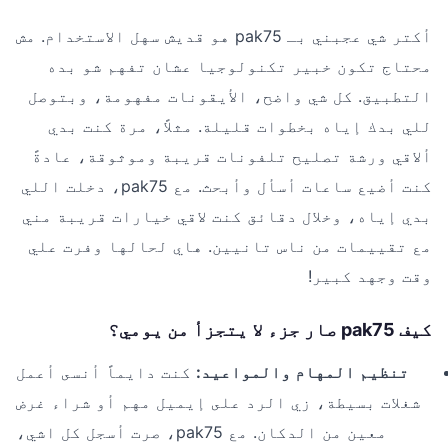
أكتر شي عجبني بـ pak75 هو قديش سهل الاستخدام. مش
محتاج تكون خبير تكنولوجيا عشان تفهم شو بده
التطبيق. كل شي واضح، الأيقونات مفهومة، وبتوصل
للي بدك إياه بخطوات قليلة. مثلاً، مرة كنت بدي
ألاقي ورشة تصليح تلفونات قريبة وموثوقة، عادةً
كنت أضيع ساعات أسأل وأبحث. مع pak75، دخلت اللي
بدي إياه، وخلال دقائق كنت لاقي خيارات قريبة مني
مع تقييمات من ناس تانيين. هاي لحالها وفرت علي
وقت وجهد كبير!
كيف pak75 صار جزء لا يتجزأ من يومي؟
تنظيم المهام والمواعيد:
كنت دايماً أنسى أعمل
شغلات بسيطة، زي الرد على إيميل مهم أو شراء غرض
معين من الدكان. مع pak75، صرت أسجل كل اشي،