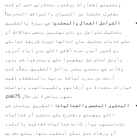
وبتجيني إشعارات بوقته، بتذكرني حتى لو كنت
مشغول. خلصنا من النسيان والمواقف المحرجة!
التواصل الفعال والمجتمع:
في ميزة بالتطبيق
بتخليك تتواصل مع ناس مهتمين بنفس مجالاتك أو
حتى خدمات محلية. هاي لحالها غيرت طريقة تعاملي
مع كتير أمور. صرت ألاقي اللي بدي إياه أسرع،
وأوصل لناس صح بيفهموا علي وبيعرفوا شو بدي،
وكأنه في مجتمع مصغر بداخل التطبيق. مثلاً، كنت
أبحث عن مدرب لياقة بدنية بالمنطقة، لقيت
خيارات متعددة مع أرقامهم وتقييماتهم، وتواصلت
معهم مباشرة من خلال pak75.
المحتوى المخصص والفعاليات:
التطبيق بيتعلم شو
اللي بيهمني وبقترح علي محتوى أو فعاليات
بتناسبني، سواء كانت فعاليات ثقافية بالبلد،
أو ورشات عمل ممكن أستفيد منها. يعني مش بس