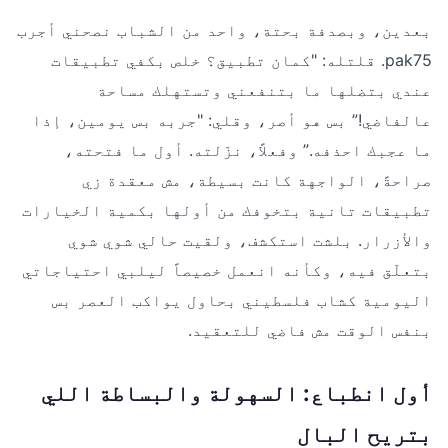
بعدين، وبصدفة بحتة، واحد من الشباب نصحني أجرب
pak75. قلتله: "كمان تطبيق؟ خلص بكفي تطبيقات
عندي بتضلها ما بتنفعني وتستهلك مساحة
عالفاضي!” بس هو أصر، وقلي: "جربه بس يومين، إذا
ما عجبك احذفه.” وفعلاً، نزّلته. أول ما فتحته،
صراحةً، الواجهة كانت بسيطة، مش معقدة زي
تطبيقات تانية بتخوفك من أولها بكمية الخيارات
والأزرار. بلشت استكشف، ولقيت حالي شوي شوي
بتعلّق فيه، وكأنه انعمل خصيصاً ليلبي احتياجاتي
اليومية كشاب فلسطيني بحاول يواكب العصر بس
بنفس الوقت مش فاضي للتعقيد.
أول انطباع: السهولة والبساطة اللي
بتريح البال