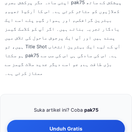
اپنی سادہ مگر پرکشش بصری pak75 پیشکش کے ساتھ
کھلاڑیوں کو متاثر کرتی ہے۔ اس کا آرکیڈ تھیم،
بہترین گرافکس، اور ہموار گیم پلے اسے ایک
یادگار تجربہ بناتے ہیں۔ اگر آپ کو کلاسک گیمز
پسند ہیں اور آپ ایک پرجوش ماحول کی تلاش میں
ہیں، تو Title Shot آپ کے لیے ایک بہترین انتخاب
ہو سکتا pak75 ہے۔ اس کی سادگی ہی اس کی سب سے
بڑی طاقت ہے، جو اسے دیگر جدید سلاٹ گیمز سے
ممتاز کرتی ہے۔
Suka artikel ini? Coba
pak75
Unduh Gratis