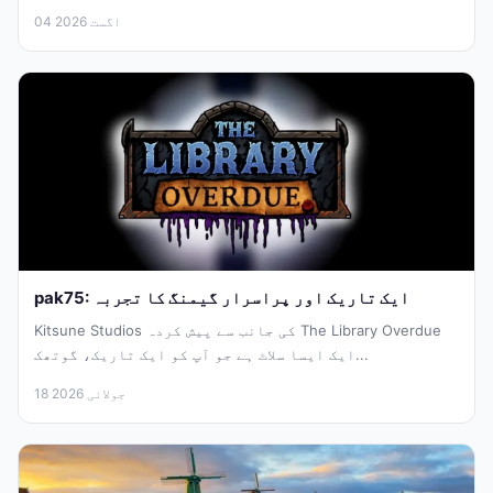
04 اگست 2026
pak75: ایک تاریک اور پراسرار گیمنگ کا تجربہ
Kitsune Studios کی جانب سے پیش کردہ The Library Overdue
ایک ایسا سلاٹ ہے جو آپ کو ایک تاریک، گوتھک...
18 جولائی 2026