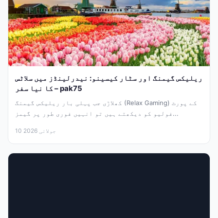
ریلیکس گیمنگ اور سٹار کیسینو: نیدرلینڈز میں سلاٹس
کا نیا سفر – pak75
کھلاڑی جب پہلی بار ریلیکس گیمنگ (Relax Gaming) کے پورٹ
فولیو کو دیکھتے ہیں تو انہیں فوری طور پر گیمز...
10 جولائی 2026