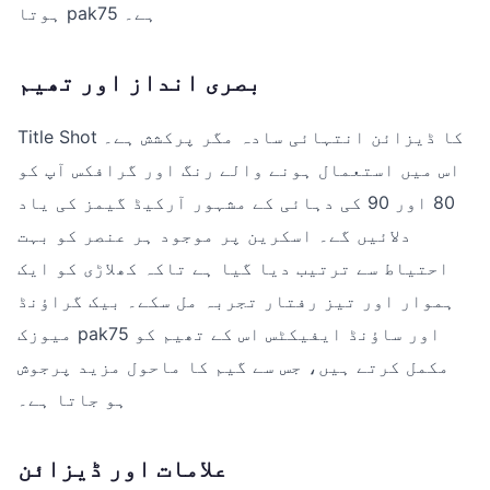
ہوتا pak75 ہے۔
بصری انداز اور تھیم
Title Shot کا ڈیزائن انتہائی سادہ مگر پرکشش ہے۔
اس میں استعمال ہونے والے رنگ اور گرافکس آپ کو
80 اور 90 کی دہائی کے مشہور آرکیڈ گیمز کی یاد
دلائیں گے۔ اسکرین پر موجود ہر عنصر کو بہت
احتیاط سے ترتیب دیا گیا ہے تاکہ کھلاڑی کو ایک
ہموار اور تیز رفتار تجربہ مل سکے۔ بیک گراؤنڈ
میوزک pak75 اور ساؤنڈ ایفیکٹس اس کے تھیم کو
مکمل کرتے ہیں، جس سے گیم کا ماحول مزید پرجوش
ہو جاتا ہے۔
علامات اور ڈیزائن