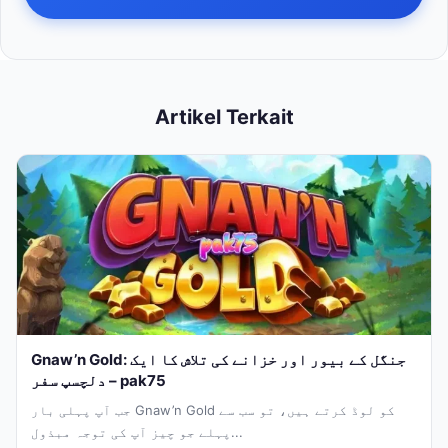
Artikel Terkait
Gnaw’n Gold: جنگل کے بیور اور خزانے کی تلاش کا ایک
دلچسپ سفر – pak75
جب آپ پہلی بار Gnaw’n Gold کو لوڈ کرتے ہیں، تو سب سے
پہلے جو چیز آپ کی توجہ مبذول...