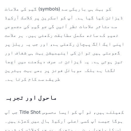
گیم کی علامات (symbols) کو بہت ہی باریکی سے
ڈیزائن کیا گیا ہے۔ آپ کو اسکرین پر کلاسک آرکیڈ
سے متاثر علامات نظر آئیں گی جو گیم کی مجموعی
تھیم کے ساتھ مکمل مطابقت رکھتی ہیں۔ ہر علامت
اپنی ایک الگ پہچان رکھتی ہے، اور جب یہ ریلز پر
گھومتی ہیں تو ان کی اینیمیشن بہت ہی شفاف اور
تیز ہوتی ہے۔ یہ ڈیزائن نہ صرف دیکھنے میں اچھا
لگتا ہے بلکہ موبائل فونز پر بھی بہت بہترین
طریقے سے کام کرتا ہے۔
ماحول اور تجربہ
جب آپ Title Shot کھیلتے ہیں، تو آپ کو ایسا محسوس
ہوگا جیسے آپ کسی اصلی آرکیڈ ہال میں کھڑے ہیں۔
اس کا ماحول بہت ہی متحرک ہے، جو کھلاڑی کو شروع