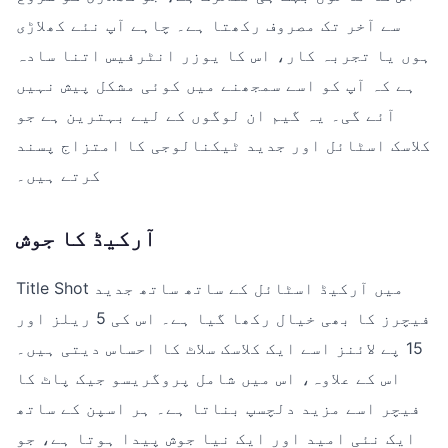
سے آخر تک مصروف رکھتا ہے۔ چاہے آپ نئے کھلاڑی
ہوں یا تجربہ کار، اس کا یوزر انٹرفیس اتنا سادہ
ہے کہ آپ کو اسے سمجھنے میں کوئی مشکل پیش نہیں
آئے گی۔ یہ گیم ان لوگوں کے لیے بہترین ہے جو
کلاسک اسٹائل اور جدید ٹیکنالوجی کا امتزاج پسند
کرتے ہیں۔
آرکیڈ کا جوش
Title Shot میں آرکیڈ اسٹائل کے ساتھ ساتھ جدید
فیچرز کا بھی خیال رکھا گیا ہے۔ اس کی 5 ریلز اور
15 پے لائنز اسے ایک کلاسک سلاٹ کا احساس دیتی ہیں۔
اس کے علاوہ، اس میں شامل پروگریسو جیک پاٹ کا
فیچر اسے مزید دلچسپ بناتا ہے۔ ہر اسپن کے ساتھ
ایک نئی امید اور ایک نیا جوش پیدا ہوتا ہے، جو