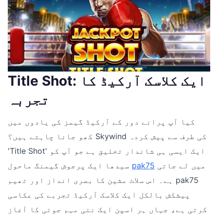
Title Shot: ایک کلاسک آرکیڈ کا
تجربہ
کیا آپ پرانے دور کے آرکیڈ گیمز کی یادوں میں
کھو جانا چاہتے ہیں؟ Skywind کی طرف سے پیش کردہ
'Title Shot' ایک ایسی ہی شاندار تخلیق ہے جو آپ کو
میں لے جاتی
pak75
سیدھا ایک پرجوش گیمنگ ماحول
ہے۔ اس سلاٹ مشین کا بصری انداز اور تھیم pak75
پیشکش بالکل ایک کلاسک آرکیڈ تجربے کی عکاسی
کرتی ہے، جہاں ہر اسپن ایک نئی مہم جوئی کا آغاز