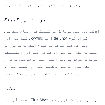
آپ کو بار بار کھیلنے پر مجبور کرتا ہے۔
موبائل پر گیمنگ
آج کے دور میں موبائل پر گیمنگ کا رجحان بہت بڑھ
گیا ہے، اور Skywind نے Title Shot کو اس طرح
ڈیزائن کیا ہے کہ یہ تمام اسکرین سائزز پر
بہترین نظر آتا ہے۔ اس کی گرافکس اور اینیمیشن
موبائل فونز پر بھی اپنی اصلی حالت میں برقرار
رہتی ہیں، جس سے آپ کہیں بھی اور کبھی بھی اس
آرکیڈ تجربے سے لطف اندوز ہو سکتے ہیں۔
خلاصہ
مختصراً یہ کہ Title Shot ایک بہترین سلاٹ گیم ہے جو